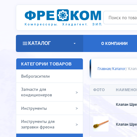
КАТАЛОГ
О КОМПАНИИ
Клапаны Ш
КАТЕГОРИИ ТОВАРОВ
Главная
/
Каталог
/ Кла
Виброгасители
Запчасти для
ФОТО
НАИМЕНО
>
кондиционеров
—
Клапан Шре
>
Инструменты
Инструменты для
>
Клапан Шр
заправки фреона