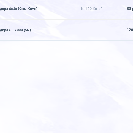
дера 6х1х50мм Китай
КШ 50 Китай
80 
дера СТ-7000 (SN)
—
120