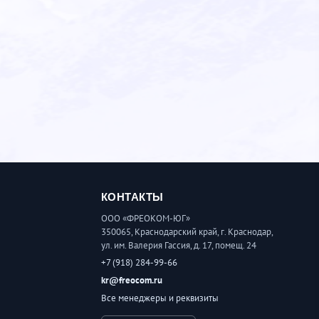
КОНТАКТЫ
ООО «ФРЕОКОМ-ЮГ»
350065, Краснодарский край, г. Краснодар,
ул. им. Валерия Гассия, д. 17, помещ. 24
+7 (918) 284-99-66
kr@freocom.ru
Все менеджеры и реквизиты