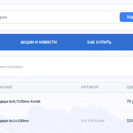
На
АКЦИИ И НОВОСТИ
КАК КУПИТЬ
редера
паны Шредера
ВАНИЕ
АРТИКУЛ
ЦЕ
дера 6х0,7х50мм Китай
—
70 
едера 6х1х100мм
КШ 100 Китай
110