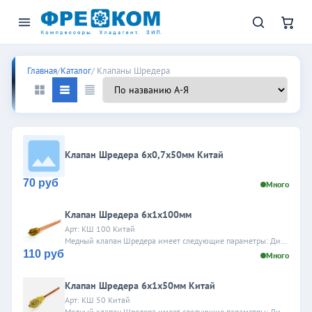
Клапаны Шредера
Главная
/
Каталог
/ Клапаны Шредера
Клапан Шредера 6х0,7х50мм Китай
70 руб
Много
Клапан Шредера 6х1х100мм
Арт: КШ 100 Китай
Медный клапан Шредера имеет следующие параметры: Диаметр - 6 ммТолщина стенки - 0,6 ммДлина трубки - 100 ммКлапан Шредера незаменим...
110 руб
Много
Клапан Шредера 6х1х50мм Китай
Арт: КШ 50 Китай
Медный клапан Шредера имеет следующие параметры: Диаметр - 6 ммТолщина стенки - 1 ммДлина трубки - 50 ммКлапан Шредера незаменим...