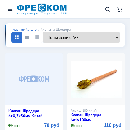
Клапаны Шредера
Главная
/
Каталог
/ Клапаны Шредера
ФРЕ
КОМ
Клапан Шредера
Арт: КШ 100 Китай
Клапан Шредера
6х0,7х50мм Китай
6х1х100мм
70 руб
110 руб
Много
Много