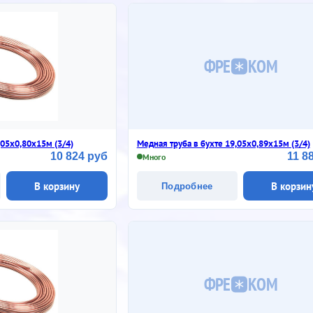
ФРЕ
КОМ
,05х0,80х15м (3/4)
Медная труба в бухте 19,05х0,89х15м (3/4)
10 824 руб
11 8
Много
В корзину
В корзин
Подробнее
ФРЕ
КОМ