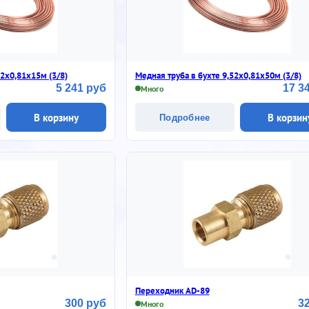
52х0,81х15м (3/8)
Медная труба в бухте 9,52х0,81х50м (3/8)
5 241 руб
17 3
Много
В корзину
В корзин
Подробнее
Переходник AD-89
300 руб
3
Много