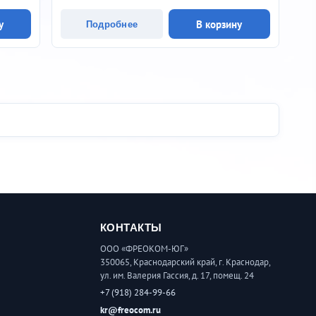
у
В корзину
Подробнее
КОНТАКТЫ
ООО «ФРЕОКОМ-ЮГ»
350065, Краснодарский край, г. Краснодар,
ул. им. Валерия Гассия, д. 17, помещ. 24
+7 (918) 284-99-66
kr@freocom.ru