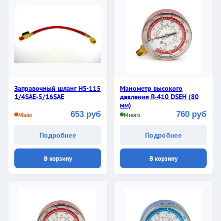
Заправочный шланг HS-115
Манометр высокого
1/4SAE-5/16SAE
давления R-410 DSЕH (80
мм)
653 руб
760 руб
Мало
Много
Подробнее
Подробнее
В корзину
В корзину