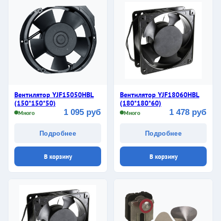
Вентилятор YJF15050HBL
Вентилятор YJF18060HBL
(150*150*50)
(180*180*60)
1 095 руб
1 478 руб
Много
Много
Подробнее
Подробнее
В корзину
В корзину