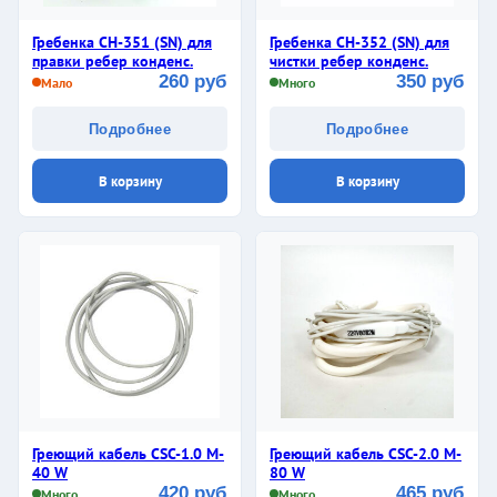
Гребенка СН-351 (SN) для
Гребенка СН-352 (SN) для
правки ребер конденс.
чистки ребер конденс.
260 руб
350 руб
Мало
Много
Подробнее
Подробнее
В корзину
В корзину
Греющий кабель CSC-1.0 M-
Греющий кабель CSC-2.0 M-
40 W
80 W
420 руб
465 руб
Много
Много