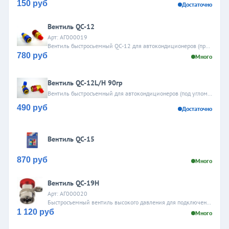
150 руб
Достаточно
Вентиль QC-12
Арт: АГ000019
Вентиль быстросьемный QC-12 для автокондиционеров (прямой, резьба 1/4 SAE наружная), 2шт в комплекте, низкое и высокое давление.Страна происхождения: Китай
780 руб
Много
Вентиль QC-12L/H 90гр
Вентиль быстросъемный для автокондиционеров (под углом 90, резьба 1/4 SAE наружная) низкого и высокого давления.Страна происхождения: Китай
490 руб
Достаточно
Вентиль QC-15
870 руб
Много
Вентиль QC-19H
Арт: АГ000020
Быстросъемный вентиль высокого давления для подключения шлангов манометрического коллектора к сервисным портам систем кондиционрования, разъем для шлангов с внешней резьбой...
1 120 руб
Много