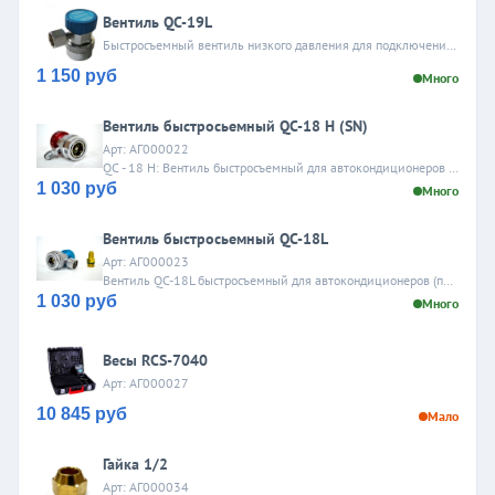
Вентиль QC-19L
Быстросъемный вентиль низкого давления для подключения шлангов манометрического коллектора к сервисным портам систем кондиционрования, разъем для шлангов с внешней резьбой...
1 150 руб
Много
Вентиль быстросьемный QC-18 H (SN)
Арт: АГ000022
QC - 18 H: Вентиль быстросъемный для автокондиционеров (под углом 90, резьба 1/4 SAE наружн.) высокое давление
1 030 руб
Много
Вентиль быстросьемный QC-18L
Арт: АГ000023
Вентиль QC-18L быстросъемный для автокондиционеров (под углом 90, резьба 1/4 SAE наружн.) низкого давления
1 030 руб
Много
Весы RCS-7040
Арт: АГ000027
10 845 руб
Мало
Гайка 1/2
Арт: АГ000034