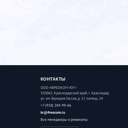
КОНТАКТЫ
ООО «ФРЕОКОМ-ЮГ»
350065, Краснодарский край, г. Краснодар,
ул. им. Валерия Гассия, д. 17, помещ. 24
+7 (918) 284-99-66
kr@freocom.ru
Все менеджеры и реквизиты