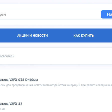
На
АКЦИИ И НОВОСТИ
КАК КУПИТЬ
тели
рогасители
итель VAFX-038 D=10мм
итель VAFX-42
0030