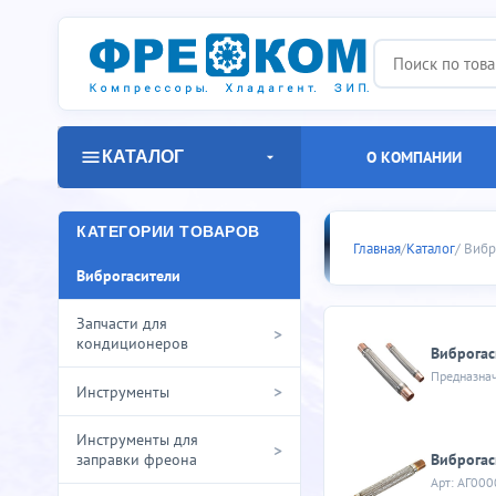
КАТАЛОГ
О КОМПАНИИ
Виброгаси
КАТЕГОРИИ ТОВАРОВ
Главная
/
Каталог
/ Виб
Виброгасители
Запчасти для
>
кондиционеров
Виброгас
>
Инструменты
Инструменты для
>
Виброгас
заправки фреона
Арт: АГ00