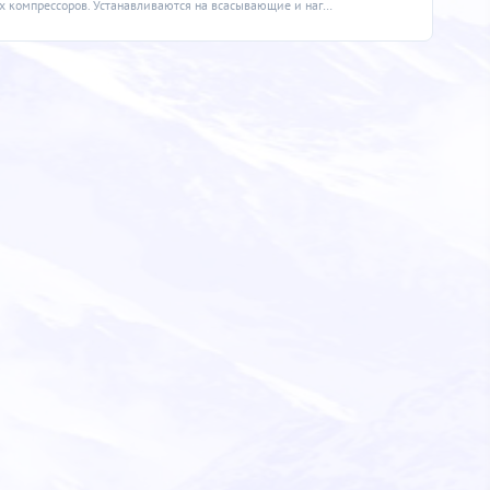
Предназначены для предотвращения негативного воздействия вибраций при работе холодильных компрессоров. Устанавливаются на всасывающие и нагнетательные трубопроводы холодильной системы максимально близко...