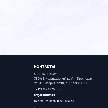
КОНТАКТЫ
ООО «ФРЕОКОМ-ЮГ»
350065, Краснодарский край, г. Краснодар,
ул. им. Валерия Гассия, д. 17, помещ. 24
+7 (918) 284-99-66
kr@freocom.ru
Все менеджеры и реквизиты