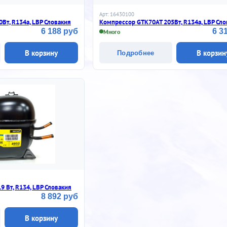
Арт: 16430100
Вт, R134a, LBP Словакия
Компрессор GTK70AT 205Вт, R134a, LBP Сло
6 188 руб
6 3
Много
В корзину
В корзин
Подробнее
 Вт, R134, LBP Словакия
8 892 руб
В корзину