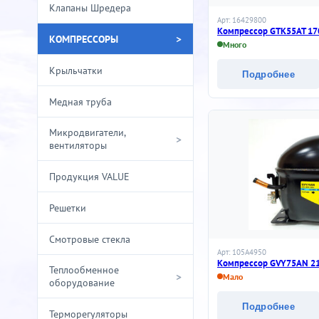
Клапаны Шредера
Арт: 16429800
Компрессор GTK55AT 170
>
КОМПРЕССОРЫ
Много
Крыльчатки
Подробнее
Медная труба
Микродвигатели,
>
вентиляторы
Продукция VALUE
Решетки
Смотровые стекла
Арт: 105A4950
Компрессор GVY75AN 219
Теплообменное
>
Мало
оборудование
Подробнее
Терморегуляторы