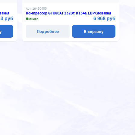
Арт: 16430400
вакия
Компрессор GTK80AT 232Вт, R134a, LBP Словакия
13 руб
6 968 руб
Много
у
В корзину
Подробнее