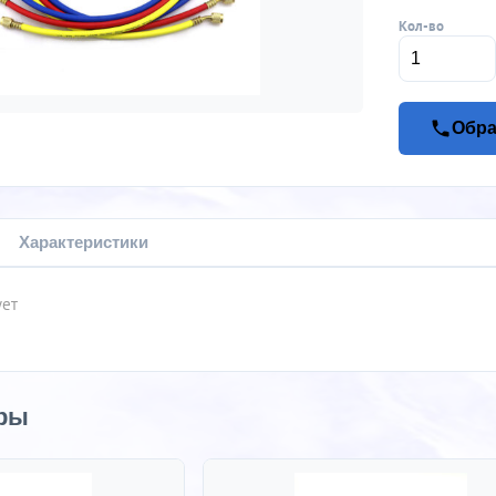
Кол-во
Обра
Характеристики
ует
ры