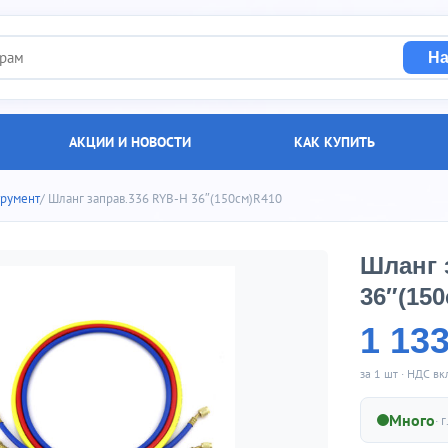
На
АКЦИИ И НОВОСТИ
КАК КУПИТЬ
румент
/ Шланг заправ.336 RYB-H 36″(150см)R410
Шланг 
36″(15
1 13
за 1 шт · НДС в
Много
· г