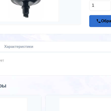
Обра
Характеристики
ует
ры