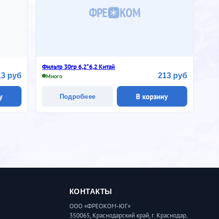
ФРЕ
КОМ
Фильтр 30гр 6,2*6,2 Китай
13 руб
213 руб
Много
у
В корзину
Подробнее
КОНТАКТЫ
ООО «ФРЕОКОМ-ЮГ»
350065, Краснодарский край, г. Краснодар,