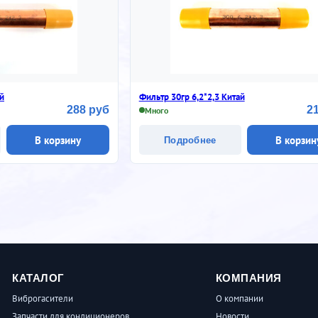
ай
Фильтр 30гр 6,2*2,3 Китай
288 руб
2
Много
В корзину
В корзин
Подробнее
КАТАЛОГ
КОМПАНИЯ
Виброгасители
О компании
Запчасти для кондиционеров
Новости