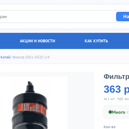
На
АКЦИИ И НОВОСТИ
КАК КУПИТЬ
 Китай
/ Фильтр SDCL-032S 1/4
Фильтр
363 
за 1 шт · НДС в
Много
· г
Кол-во