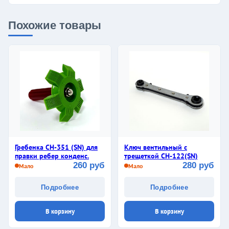
Похожие товары
Гребенка СН-351 (SN) для
Ключ вентильный с
правки ребер конденс.
трещеткой CH-122(SN)
260 руб
280 руб
Мало
Мало
Подробнее
Подробнее
В корзину
В корзину