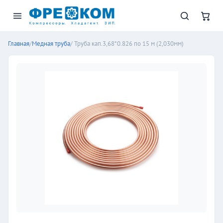
Главная
/
Медная труба
/ Труба кап.3,68*0.826 по 15 м (2,030мм)