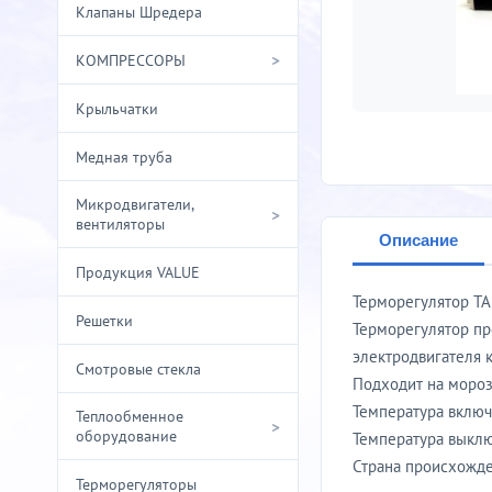
Клапаны Шредера
>
КОМПРЕССОРЫ
Крыльчатки
Медная труба
Микродвигатели,
>
вентиляторы
Описание
Продукция VALUE
Терморегулятор ТА
Решетки
Терморегулятор пр
электродвигателя 
Смотровые стекла
Подходит на моро
Температура включ
Теплообменное
>
оборудование
Температура выклю
Страна происхожден
Терморегуляторы