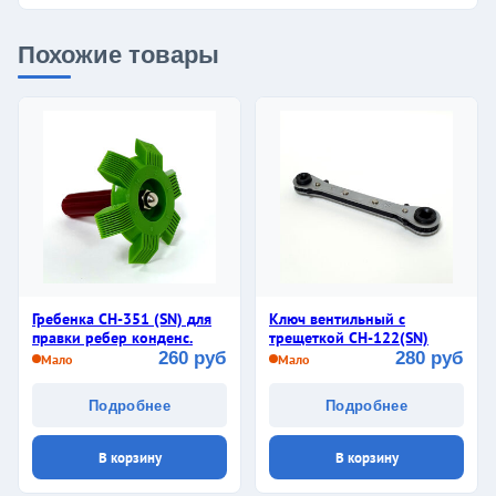
Похожие товары
Гребенка СН-351 (SN) для
Ключ вентильный с
правки ребер конденс.
трещеткой CH-122(SN)
260 руб
280 руб
Мало
Мало
Подробнее
Подробнее
В корзину
В корзину