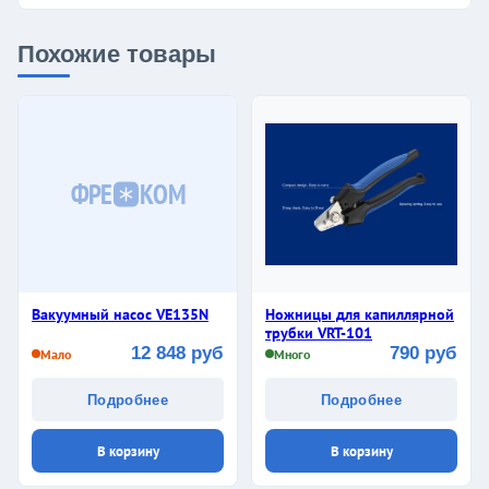
Похожие товары
ФРЕ
КОМ
Вакуумный насос VE135N
Ножницы для капиллярной
трубки VRT-101
12 848 руб
790 руб
Мало
Много
Подробнее
Подробнее
В корзину
В корзину