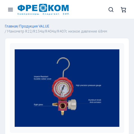
Главная
/
Продукция VALUE
/ Манометр R22/R134a/R404a/R407c низкое давление 68мм