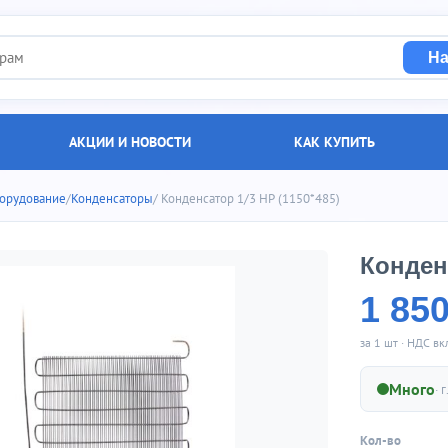
На
АКЦИИ И НОВОСТИ
КАК КУПИТЬ
орудование
/
Конденсаторы
/ Конденсатор 1/3 НР (1150*485)
Конденс
1 85
за 1 шт · НДС в
Много
· г
Кол-во