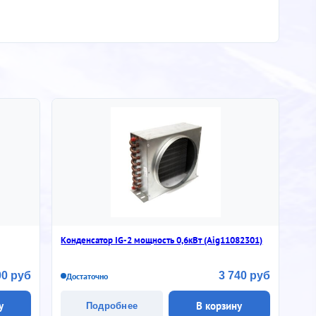
Конденсатор IG-2 мощность 0,6кВт (Aig11082301)
00 руб
3 740 руб
Достаточно
у
В корзину
Подробнее