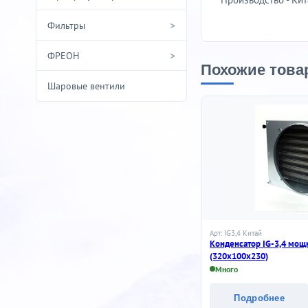
>
Фильтры
>
ФРЕОН
Похожие това
Шаровые вентили
Арт: IG3,4 Китай
Конденсатор IG-3,4 мощн
(320х100х230)
Много
Подробнее