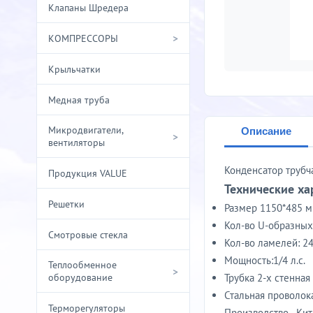
Клапаны Шредера
>
КОМПРЕССОРЫ
Крыльчатки
Медная труба
Микродвигатели,
Описание
>
вентиляторы
Конденсатор трубч
Продукция VALUE
Технические ха
Решетки
Размер 1150*485 м
Кол-во U-образных
Смотровые стекла
Кол-во ламелей: 2
Мощность:1/4 л.с.
Теплообменное
>
оборудование
Трубка 2-х стенна
Стальная проволок
Терморегуляторы
Производство - Кит