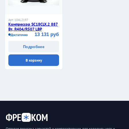
Арт: 104L2197
Компрессор SC18CLX.2 887
Вт, R404/R507 LBP
13 131 руб
Достаточно
Подробнее
В корзину
ФРЕ
КОМ
Оптовая продажа запчастей и комплектующих для холодильного и