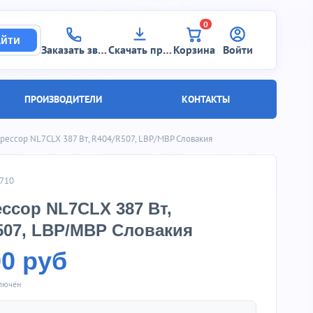
0
йти
Заказать звонок
Скачать прайс
Корзина
Войти
ПРОИЗВОДИТЕЛИ
КОНТАКТЫ
прессор NL7CLX 387 Вт, R404/R507, LBP/MBP Словакия
3710
ссор NL7CLX 387 Вт,
507, LBP/MBP Словакия
00 руб
ключён