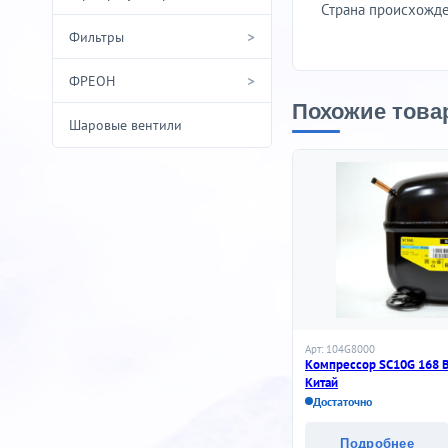
Страна происхожде
>
Фильтры
>
ФРЕОН
Похожие това
Шаровые вентили
Арт: 104G8000
Компрессор SC10G 168 
Китай
Достаточно
Подробнее