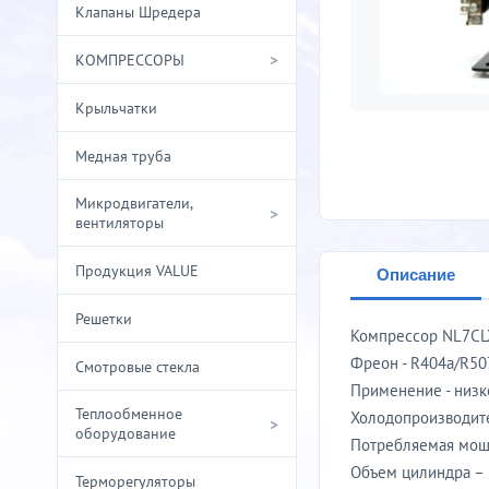
Клапаны Шредера
>
КОМПРЕССОРЫ
Крыльчатки
Медная труба
Микродвигатели,
>
вентиляторы
Продукция VALUE
Описание
Решетки
Компрессор NL7CLX
Фреон - R404a/R50
Смотровые стекла
Применение - низ
Теплообменное
Холодопроизводите
>
оборудование
Потребляемая мощн
Объем цилиндра – 
Терморегуляторы