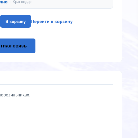
чно
· г.
Краснодар
Перейти в корзину
В корзину
тная связь
морозильниках.