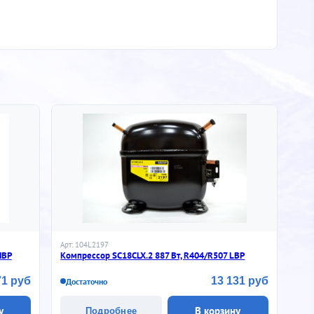
Арт: 104L2197
HBP
Компрессор SC18CLX.2 887 Вт, R404/R507 LBP
71 руб
13 131 руб
Достаточно
у
В корзину
Подробнее