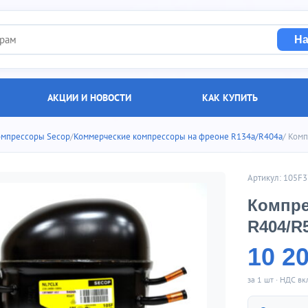
На
АКЦИИ И НОВОСТИ
КАК КУПИТЬ
омпрессоры Secop
/
Коммерческие компрессоры на фреоне R134a/R404a
/ Ком
Артикул: 105F
Компре
R404/R
10 2
за 1 шт · НДС в