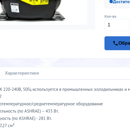
Достато
Кол-во
Обра
Характеристики
 220-240В, 50Гц используется в промышленных холодильниках и 
7
котемпературное/среднетемпературное оборудование
льность (по ASHRAE) – 433 Вт.
ость (по ASHRAE) - 281 Вт.
7,27 см³