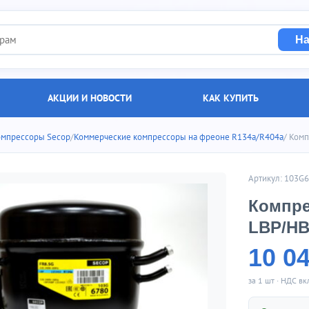
На
АКЦИИ И НОВОСТИ
КАК КУПИТЬ
омпрессоры Secop
/
Коммерческие компрессоры на фреоне R134a/R404a
/ Комп
Артикул: 103G
Компре
LBP/HB
10 0
за 1 шт · НДС в