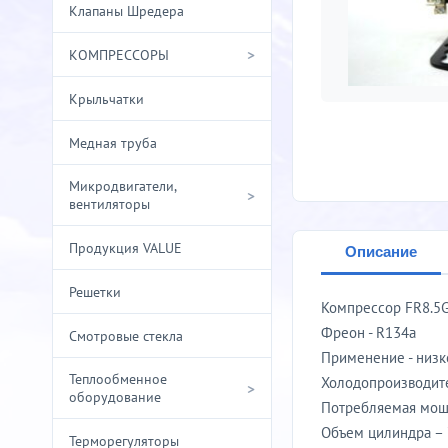
Клапаны Шредера
>
КОМПРЕССОРЫ
Крыльчатки
Медная труба
Микродвигатели,
>
вентиляторы
Продукция VALUE
Описание
Решетки
Компрессор FR8.5G
Фреон - R134а
Смотровые стекла
Применение - низ
Теплообменное
Холодопроизводите
>
оборудование
Потребляемая мощн
Объем цилиндра – 
Терморегуляторы