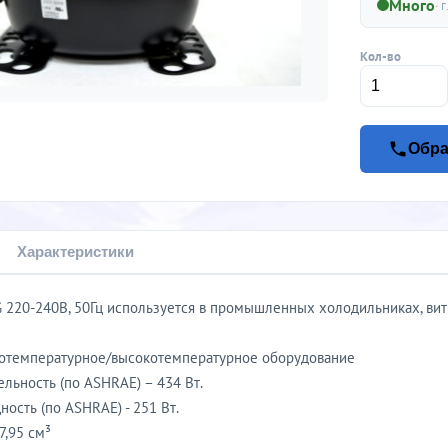
Много
· г
Кол-во
Обра
Характеристики
 220-240В, 50Гц используется в промышленных холодильниках, вит
котемпературное/высокотемпературное оборудование
льность (по ASHRAE) – 434 Вт.
ость (по ASHRAE) - 251 Вт.
7,95 см³