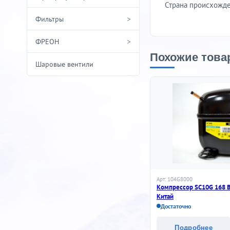
Страна происхожде
>
Фильтры
>
ФРЕОН
Похожие това
Шаровые вентили
Арт: 104G8000
Компрессор SC10G 168 
Китай
Достаточно
Подробнее