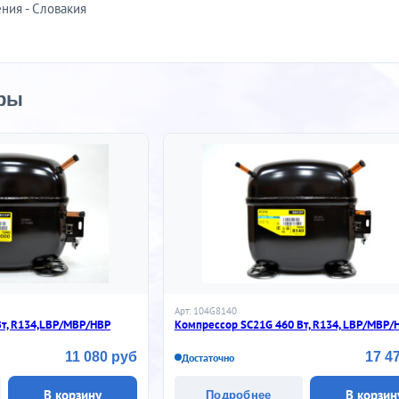
ния - Словакия
ры
Арт: 104G8140
Вт, R134,LBP/MBP/HBP
Компрессор SC21G 460 Вт, R134, LBP/MBP/
11 080 руб
17 4
Достаточно
В корзину
В корзин
Подробнее