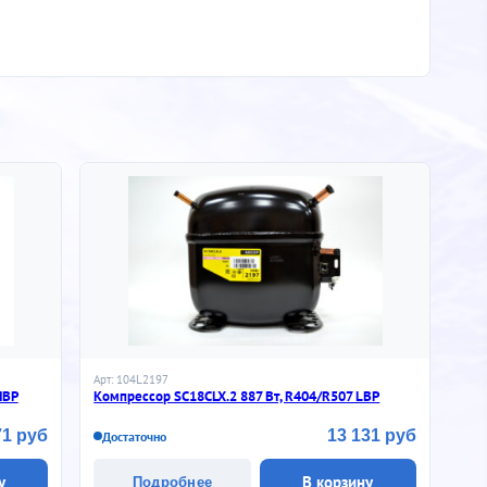
Арт: 104L2197
HBP
Компрессор SC18CLX.2 887 Вт, R404/R507 LBP
71 руб
13 131 руб
Достаточно
у
В корзину
Подробнее