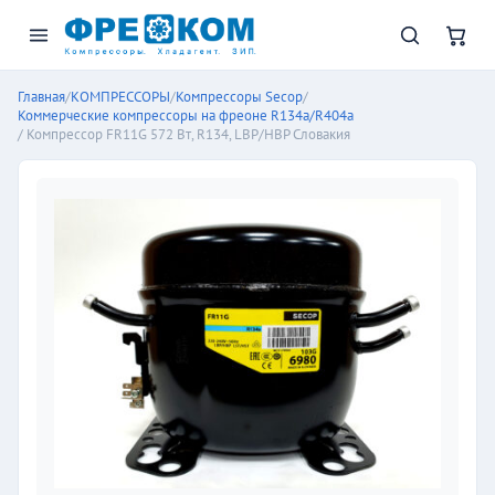
Главная
/
КОМПРЕССОРЫ
/
Компрессоры Secop
/
Коммерческие компрессоры на фреоне R134a/R404a
/ Компрессор FR11G 572 Вт, R134, LBP/HBP Словакия