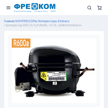
Главная
/
КОМПРЕССОРЫ
/
Компрессоры Embraco
/ Компрессор ERU 55 CLP (R600, -23.3C, 160Вт)»Embraco»