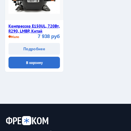
Компрессор E150UL, 720Вт,
R290, LMBP, Китай
7 938 руб
Мало
Подробнее
В корзину
ФРЕ
КОМ