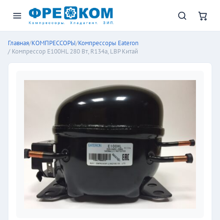
Главная
/
КОМПРЕССОРЫ
/
Компрессоры Eateron
/ Компрессор E100HL 280 Вт, R134а, LBP Китай