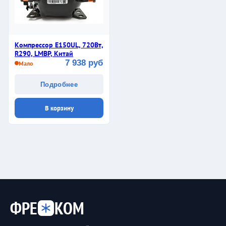
Компрессор E150UL, 720Вт,
R290, LMBP, Китай
7 938 руб
Мало
Подробнее
В корзину
ФРЕ
КОМ