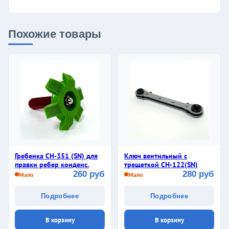
Похожие товары
Гребенка СН-351 (SN) для
Ключ вентильный с
правки ребер конденс.
трещеткой CH-122(SN)
260 руб
280 руб
Мало
Мало
Подробнее
Подробнее
В корзину
В корзину